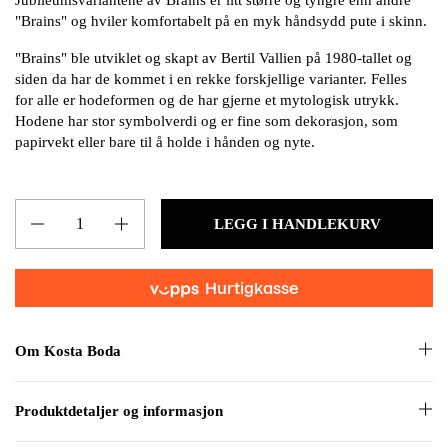
Jubileumsvariantene av Brains er litt større og tyngre enn andre
"Brains" og hviler komfortabelt på en myk håndsydd pute i skinn.
"Brains" ble utviklet og skapt av
Bertil Vallien på 1980-tallet og
siden da har de kommet i en rekke forskjellige varianter. Felles
for alle er hodeformen og de har gjerne et mytologisk utrykk.
Hodene har stor symbolverdi og er fine som dekorasjon, som
papirvekt eller bare til å holde i hånden og nyte.
Mengde
LEGG I HANDLEKURV
Om Kosta Boda
Produktdetaljer og informasjon